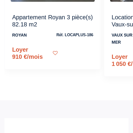
Appartement Royan 3 pièce(s)
Locatio
82.18 m2
Vaux-su
ROYAN
VAUX SUR
Réf. LOCAPLUS-186
MER
Loyer
910 €/mois
Loyer
1 050 €