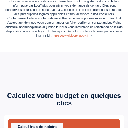
« Les informations recueillies sur ce formulaire sont enregistrées dans un fichier
informatisé par Loc@plus pour gérer votre demande de contact. Elles sont
Soumis à l'affichage
Oui
conservées pour la durée nécessaire à la gestion de la relation client dans le respect
du DPE
des prescriptions légales applicables et sont destinées à nos conseillers
Conformément à la loi « informatique et libertés », vous pouvez exercer votre droit
d'accès aux données vous concernant et les faire rectifier en contactant Loc@plus
Date établissement
21/10/2022
christelle.lahondes@huissier-justice.fr. Nous vous informons de l'existence de la liste
d'opposition au démarchage téléphonique « Bloctel », sur laquelle vous pouvez vous
Diagnostic
inscrire ici :
https://www.bloctel.gouv.fr/
»
Energétique
Consommation
D
énergie finale
Consommation
D
énergie primaire
Valeur
228 kWh/m2 par an
Calculez votre budget en quelques
consommation
clics
énergie primaire
Valeur
222 kWh/m2 par an
consommation
Calcul frais de notaire