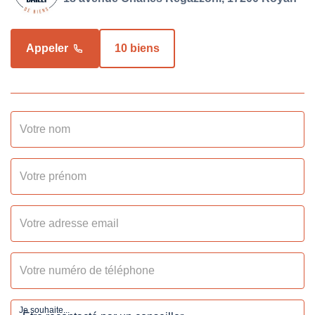
Régularisation des
Sur justificatif
charges
Appeler
10 biens
COPROPRIÉTÉ
Bien en copropriété
Oui
SURFACES
Surface
66.24 m2
Surface divisible
0 m2
Je souhaite...