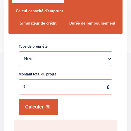
énergie finale
Calcul capacité d'emprunt
Gaz Effet de Serre
D
Simulateur de crédit
Durée de remboursement
Valeur Gaz Effet de
49 Kg CO2/m2/an
serre
Montant minimum
1050 EUR
estimé des dépenses
annuelles d'énergie
pour un usage
standard
Montant maximum
1480 EUR
estimé des dépenses
annuelles d'énergie
pour un usage
standard