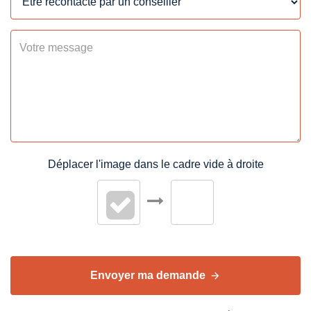
INTÉRIEUR
Nombre pièces
3
Nombre niveaux
1
Type Chauffage
Individuel
Méca. Chauffage
Convecteurs
Déplacer l'image dans le cadre vide à droite
Mode Chauffage
Gaz de ville
DIAGNOSTICS
Concerné par un Etat
Non
Envoyer ma demande
des Risques et
Pollutions (ERP)