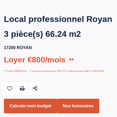
Local professionnel Royan
3 pièce(s) 66.24 m2
17200 ROYAN
Loyer €800/mois
**
**
Loyer €800/mois
|
|
|
Honoraires charge locataire: €600 TTC
Dépôt de garantie: €800
17200 ROYAN
Calculer mon budget
Nos honoraires