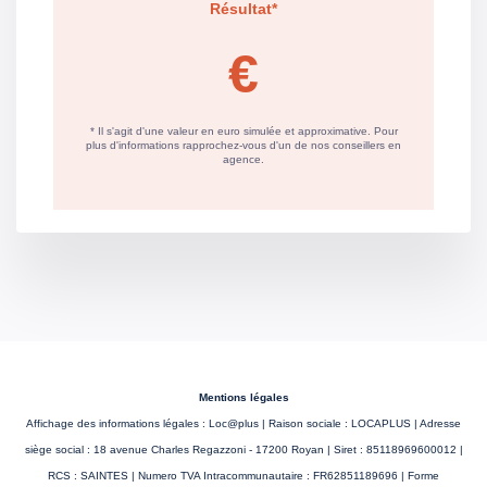
CLASSES DPE/GES
Montant estimé des dépenses annuelles d'énergie pour
un usage standard entre 1050€ et 1480€. indexées aux
années 2021,2022 et 2023 (abonnement compris).
Mentions légales
Affichage des informations légales : Loc@plus | Raison sociale : LOCAPLUS | Adresse
siège social : 18 avenue Charles Regazzoni - 17200 Royan | Siret : 85118969600012 |
RCS : SAINTES | Numero TVA Intracommunautaire : FR62851189696 | Forme